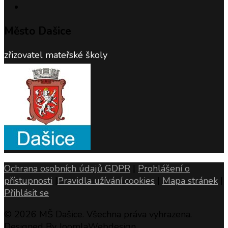
Město Dašice
zřizovatel mateřské školy
Ochrana osobních údajů GDPR
|
Prohlášení o
přístupnosti
|
Pravidla užívání cookies
|
Mapa stránek
|
Přihlásit se
© 2026 MŠ Dašice. Všechna práva vyhrazena.
Designed By JoomlaWebdesign