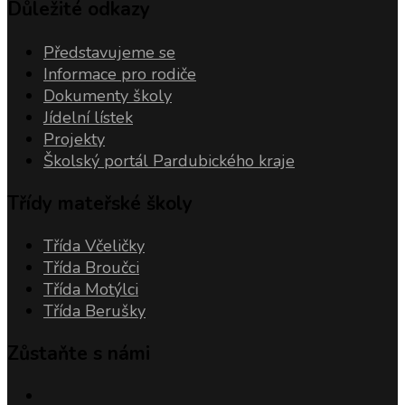
Důležité odkazy
Představujeme se
Informace pro rodiče
Dokumenty školy
Jídelní lístek
Projekty
Školský portál Pardubického kraje
Třídy mateřské školy
Třída Včeličky
Třída Broučci
Třída Motýlci
Třída Berušky
Zůstaňte s námi