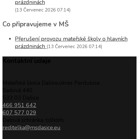
prázdninách
(13 Červenec 2026 07:14)
Co připravujeme v MŠ
Přerušení provozu mateřské školy o hlavních
prázdninách
(13 Červenec 2026 07:14)
Kontaktní udaje
Mateřská škola Dašice,okres Pardubice
Sadová 440
533 03 Dašice
466 951 642
607 577 029
Datová schránka: ts9kbfs
reditelka@msdasice.eu