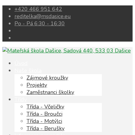
+420 466 951 642
reditelka@msdasice.eu
Po - Pá 6:30 - 16:30
Úvod
Naše škola
Zájmové kroužky
Projekty
Zaměstnanci školky
Třídy
Třída - Včeličky
Třída - Broučci
Třída - Motýlci
Třída - Berušky