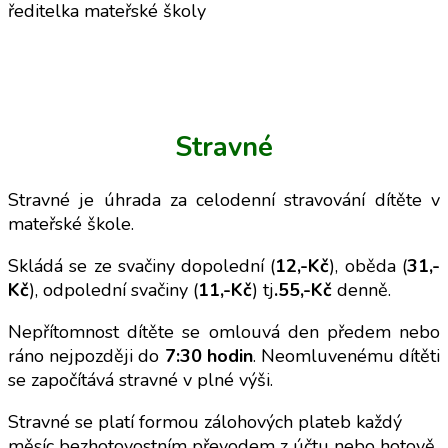
ředitelka mateřské školy
Stravné
Stravné je úhrada za celodenní stravování dítěte v
mateřské škole.
Skládá se ze svačiny dopolední (
12
,-Kč
), oběda (
31,-
Kč
), odpolední svačiny (
11,-Kč
) tj
.55,-Kč
denně.
Nepřítomnost dítěte se omlouvá den předem nebo
ráno nejpozději do
7:30 hodin
. Neomluvenému dítěti
se započítává stravné v plné výši.
Stravné se platí formou zálohových plateb každý
měsíc bezhotovostním převodem z účtu nebo hotově.