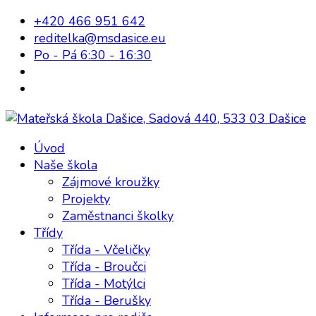
+420 466 951 642
reditelka@msdasice.eu
Po - Pá 6:30 - 16:30
Úvod
Naše škola
Zájmové kroužky
Projekty
Zaměstnanci školky
Třídy
Třída - Včeličky
Třída - Broučci
Třída - Motýlci
Třída - Berušky