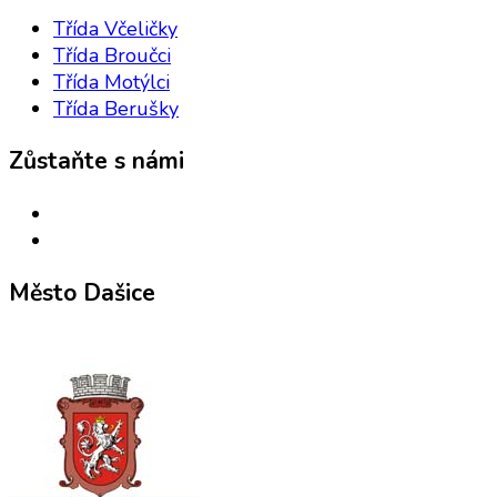
Třída Včeličky
Třída Broučci
Třída Motýlci
Třída Berušky
Zůstaňte s námi
Město Dašice
zřizovatel mateřské školy